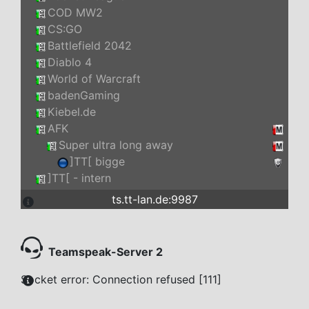
COD MW2
CS:GO
Battlefield 2042
Diablo 4
World of Warcraft
badenGaming
Kiebel.de
AFK
Super ultra long away
]TT[ bigge
]TT[ - intern
ts.tt-lan.de:9987
Teamspeak-Server 2
Socket error: Connection refused [111]