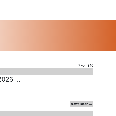
7 von 340
026 ...
News lesen ...