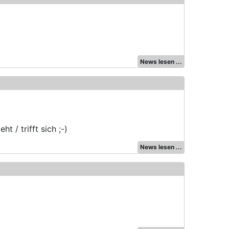
News lesen ...
t / trifft sich ;-)
News lesen ...