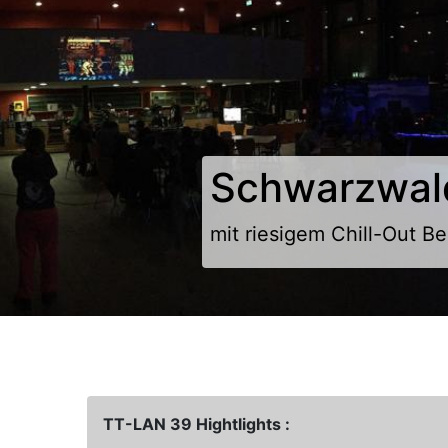
Previous
Schwarzwal
444 Teilneh
mit riesigem Chill-Out Be
reichlich Platz für jeden
TT-LAN 39 Hightlights :